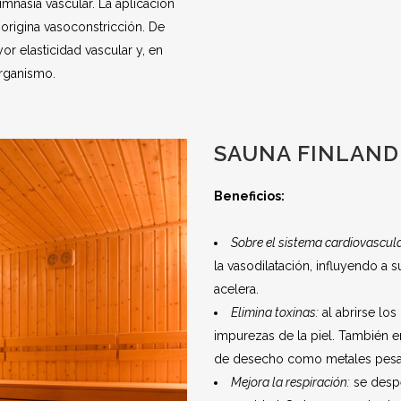
mnasia vascular. La aplicación
a origina vasoconstricción. De
r elasticidad vascular y, en
organismo.
SAUNA FINLAND
Beneficios:
Sobre el sistema cardiovascula
la vasodilatación, influyendo a
acelera.
Elimina toxinas:
al abrirse los
impurezas de la piel. También e
de desecho como metales pesado
Mejora la respiración:
se despej