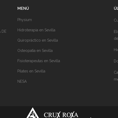
MENÚ
Ú
Physium
Cu
Hidroterapia en Sevilla
A DE
El
de
Quiropráctico en Sevilla
Hi
Osteopatía en Sevilla
Fisioterapeutas en Sevilla
Do
Pilates en Sevilla
Ca
me
NESA