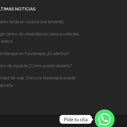
LTIMAS NOTICIAS
ánto tarda en curarse una tendinitis
ige centro de rehabilitación para accidentes
 tráfico
droterapia en Fisioterapia ¿Es efectiva?
lor de espalda ¿Cómo puedo aliviarlo?
lidad de vida. Cómo la fisioterapia puede
jorarla.
Pide tu cita