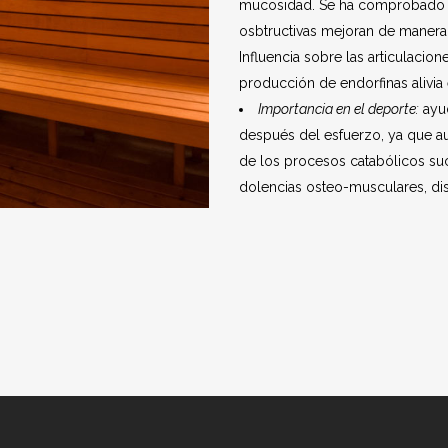
mucosidad. Se ha comprobado q
osbtructivas mejoran de manera 
Influencia sobre las articulacion
producción de endorfinas alivia e
Importancia en el deporte:
ayud
después del esfuerzo, ya que a
de los procesos catabólicos suc
dolencias osteo-musculares, di