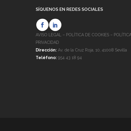
SÍQUENOS EN REDES SOCIALES
AVISO LEGAL
–
POLÍTICA DE COOKIES
–
POLÍTIC
PRIVACIDAD
Dirección:
Av. de la Cruz Roja, 10, 41008 Sevilla
Teléfono:
954 43 18 94