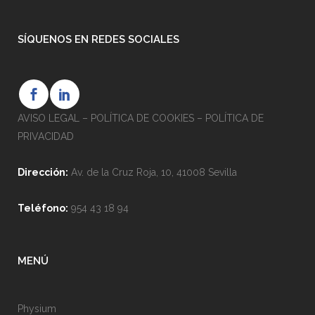
SÍQUENOS EN REDES SOCIALES
AVISO LEGAL
–
POLÍTICA DE COOKIES
–
POLÍTICA DE
PRIVACIDAD
Dirección:
Av. de la Cruz Roja, 10, 41008 Sevilla
Teléfono:
954 43 18 94
MENÚ
Physium