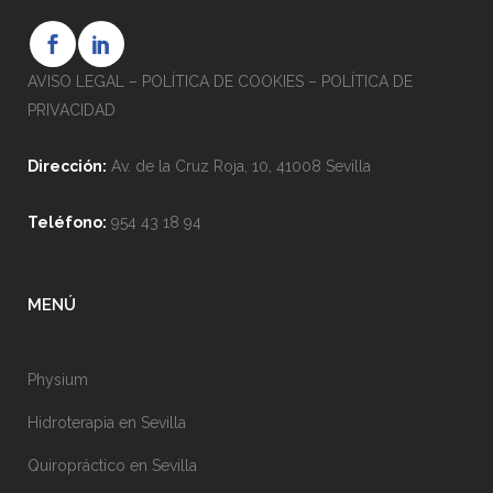
AVISO LEGAL
–
POLÍTICA DE COOKIES
–
POLÍTICA DE
PRIVACIDAD
Dirección:
Av. de la Cruz Roja, 10, 41008 Sevilla
Teléfono:
954 43 18 94
MENÚ
Physium
Hidroterapia en Sevilla
Quiropráctico en Sevilla