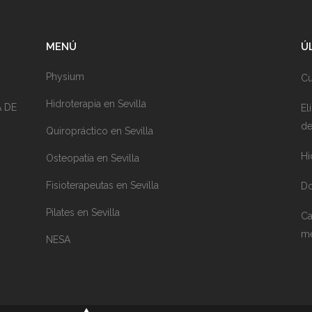
MENÚ
Ú
Physium
Cu
Hidroterapia en Sevilla
A DE
El
de
Quiropráctico en Sevilla
Hi
Osteopatía en Sevilla
Fisioterapeutas en Sevilla
Do
Pilates en Sevilla
Ca
me
NESA