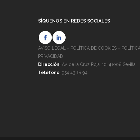
SÍQUENOS EN REDES SOCIALES
AVISO LEGAL
–
POLÍTICA DE COOKIES
–
POLÍTIC
PRIVACIDAD
Dirección:
Av. de la Cruz Roja, 10, 41008 Sevilla
Teléfono:
954 43 18 94